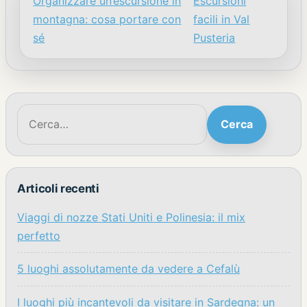
Organizzare un’escursione in
Escursioni
Navigazione articoli
montagna: cosa portare con
facili in Val
sé
Pusteria
Cerca:
Cerca
Articoli recenti
Viaggi di nozze Stati Uniti e Polinesia: il mix
perfetto
5 luoghi assolutamente da vedere a Cefalù
I luoghi più incantevoli da visitare in Sardegna: un