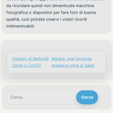
da ricordare quindi non dimenticate macchina
fotografica o dispositivi per fare foto di buona
qualità, così potrete crearvi i vostri ricordi
indimenticabili.
Viaggio di Maturità
Matera, una favolosa
Navigazione articoli
Zante o Corfù?
scoperta oltre ai Sassi
Cerca:
Cerca