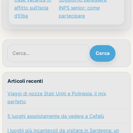
Navigazione articoli
affitto sull’Isola
INPS senior: come
d’Elba
partecipare
Cerca:
Cerca
Articoli recenti
Viaggi di nozze Stati Uniti e Polinesia: il mix
perfetto
5 luoghi assolutamente da vedere a Cefalù
I luoghi più incantevoli da visitare in Sardegna: un