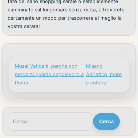
fate del sano shopping serale o semplicemente
camminate sul lungomare senza meta, e troverete
certamente un modo per trascorrere al meglio la
vostra serata!
Musei Vaticani, perché non
Misano
Navigazione articoli
perdersi questo capolavoro a
Adriatico, mare
Roma
e cultura
Cerca:
Cerca