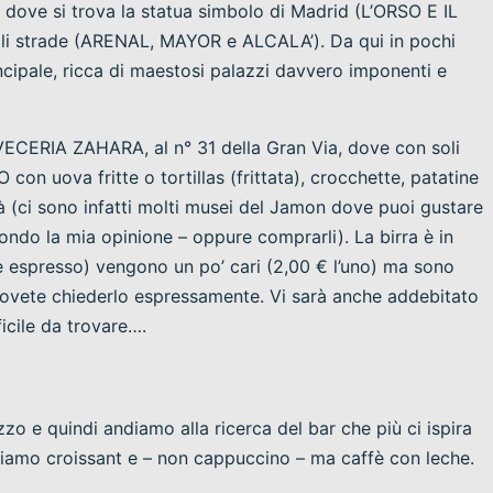
ove si trova la statua simbolo di Madrid (L’ORSO E IL
i strade (ARENAL, MAYOR e ALCALA’). Da qui in pochi
incipale, ricca di maestosi palazzi davvero imponenti e
ECERIA ZAHARA, al n° 31 della Gran Via, dove con soli
 uova fritte o tortillas (frittata), crocchette, patatine
ità (ci sono infatti molti musei del Jamon dove puoi gustare
condo la mia opinione – oppure comprarli). La birra è in
 espresso) vengono un po’ cari (2,00 € l’uno) ma sono
dovete chiederlo espressamente. Vi sarà anche addebitato
icile da trovare….
o e quindi andiamo alla ricerca del bar che più ci ispira
ngiamo croissant e – non cappuccino – ma caffè con leche.