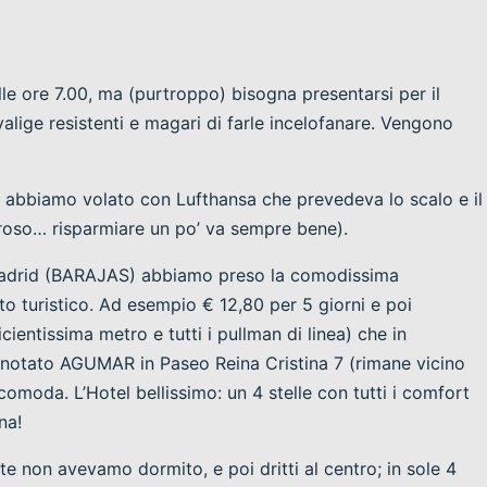
lle ore 7.00, ma (purtroppo) bisogna presentarsi per il
 valige resistenti e magari di farle incelofanare. Vengono
– abbiamo volato con Lufthansa che prevedeva lo scalo e il
roso… risparmiare un po’ va sempre bene).
i Madrid (BARAJAS) abbiamo preso la comodissima
to turistico. Ad esempio € 12,80 per 5 giorni e poi
ficientissima metro e tutti i pullman di linea) che in
prenotato AGUMAR in Paseo Reina Cristina 7 (rimane vicino
omoda. L’Hotel bellissimo: un 4 stelle con tutti i comfort
na!
e non avevamo dormito, e poi dritti al centro; in sole 4