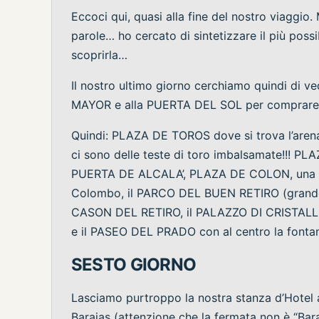
Eccoci qui, quasi alla fine del nostro viaggio.
parole… ho cercato di sintetizzare il più poss
scoprirla…
Il nostro ultimo giorno cerchiamo quindi di ved
MAYOR e alla PUERTA DEL SOL per comprare un
Quindi: PLAZA DE TOROS dove si trova l’arena d
ci sono delle teste di toro imbalsamate!!! P
PUERTA DE ALCALA’, PLAZA DE COLON, una dell
Colombo, il PARCO DEL BUEN RETIRO (grande oa
CASON DEL RETIRO, il PALAZZO DI CRISTAL
e il PASEO DEL PRADO con al centro la fonta
SESTO GIORNO
Lasciamo purtroppo la nostra stanza d’Hotel al
Barajas (attenzione che la fermata non è “Bara