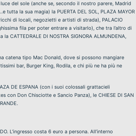
 luce del sole (anche se, secondo il nostro parere, Madrid
uci …e tutta la sua magia) la PUERTA DEL SOL, PLAZA MAYOR
icchi di locali, negozietti e artisti di strada), PALACIO
sima fila per poter entrare a visitarlo), che tra l’altro di
 si trova la CATTEDRALE DI NOSTRA SIGNORA ALMUNDENA,
a catena tipo Mac Donald, dove si possono mangiare
issimi bar, Burger King, Rodila, e chi più ne ha più ne
A DE ESPANA (con i suoi colossali grattacieli
ntes con Don Chisciotte e Sancio Panza), le CHIESE DI SAN
GRANDE.
O. L’ingresso costa 6 euro a persona. All’interno