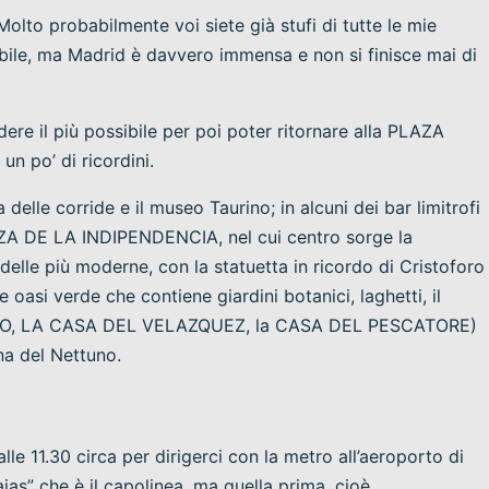
 Molto probabilmente voi siete già stufi di tutte le mie
ibile, ma Madrid è davvero immensa e non si finisce mai di
ere il più possibile per poi poter ritornare alla PLAZA
 po’ di ricordini.
elle corride e il museo Taurino; in alcuni dei bar limitrofi
LAZA DE LA INDIPENDENCIA, nel cui centro sorge la
e più moderne, con la statuetta in ricordo di Cristoforo
si verde che contiene giardini botanici, laghetti, il
LO, LA CASA DEL VELAZQUEZ, la CASA DEL PESCATORE)
na del Nettuno.
le 11.30 circa per dirigerci con la metro all’aeroporto di
jas” che è il capolinea, ma quella prima, cioè