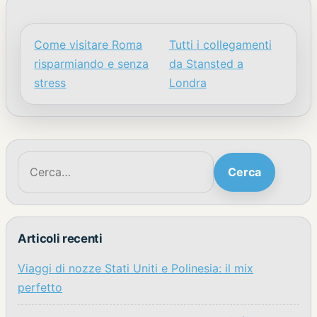
Come visitare Roma
Tutti i collegamenti
Navigazione articoli
risparmiando e senza
da Stansted a
stress
Londra
Cerca:
Cerca
Articoli recenti
Viaggi di nozze Stati Uniti e Polinesia: il mix
perfetto