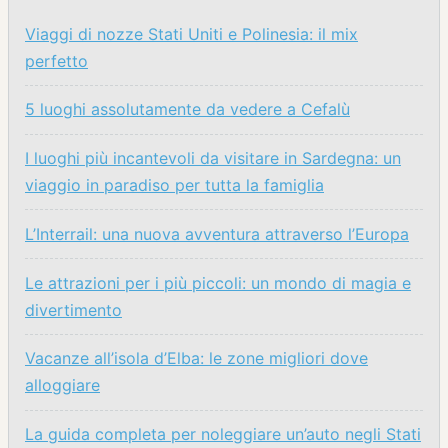
Viaggi di nozze Stati Uniti e Polinesia: il mix
perfetto
5 luoghi assolutamente da vedere a Cefalù
I luoghi più incantevoli da visitare in Sardegna: un
viaggio in paradiso per tutta la famiglia
L’Interrail: una nuova avventura attraverso l’Europa
Le attrazioni per i più piccoli: un mondo di magia e
divertimento
Vacanze all’isola d’Elba: le zone migliori dove
alloggiare
La guida completa per noleggiare un’auto negli Stati