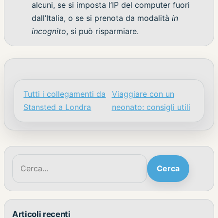
alcuni, se si imposta l’IP del computer fuori
dall’Italia, o se si prenota da modalità
in
incognito
, si può risparmiare.
Tutti i collegamenti da
Viaggiare con un
Navigazione articoli
Stansted a Londra
neonato: consigli utili
Cerca:
Cerca
Articoli recenti