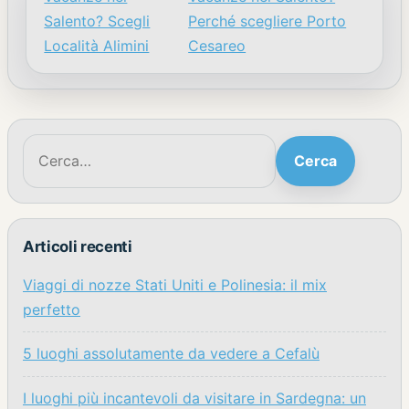
Navigazione articoli
Salento? Scegli
Perché scegliere Porto
Località Alimini
Cesareo
Cerca:
Cerca
Articoli recenti
Viaggi di nozze Stati Uniti e Polinesia: il mix
perfetto
5 luoghi assolutamente da vedere a Cefalù
I luoghi più incantevoli da visitare in Sardegna: un