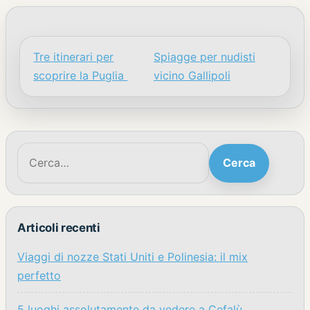
Tre itinerari per
Spiagge per nudisti
Navigazione articoli
scoprire la Puglia
vicino Gallipoli
Cerca:
Cerca
Articoli recenti
Viaggi di nozze Stati Uniti e Polinesia: il mix
perfetto
5 luoghi assolutamente da vedere a Cefalù