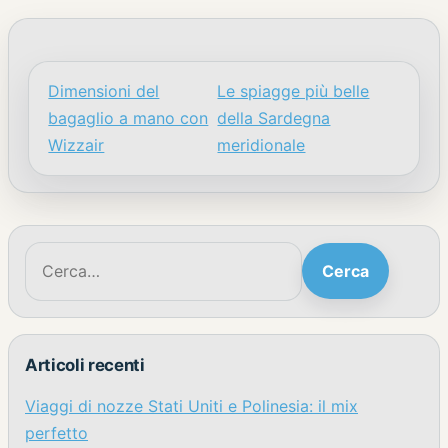
Dimensioni del
Le spiagge più belle
Navigazione articoli
bagaglio a mano con
della Sardegna
Wizzair
meridionale
Cerca:
Cerca
Articoli recenti
Viaggi di nozze Stati Uniti e Polinesia: il mix
perfetto