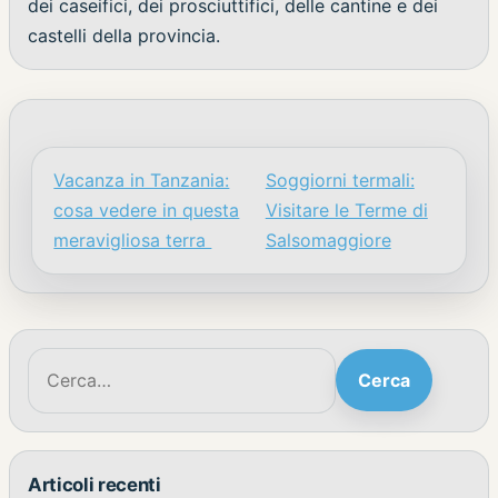
dei caseifici, dei prosciuttifici, delle cantine e dei
castelli della provincia.
Vacanza in Tanzania:
Soggiorni termali:
Navigazione articoli
cosa vedere in questa
Visitare le Terme di
meravigliosa terra
Salsomaggiore
Cerca:
Cerca
Articoli recenti